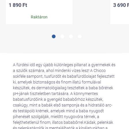
1 890 Ft
3 690 
Raktáron
A fürdési idő egy újabb különleges pillanat a gyermekek és
a szülők számára, ahol mindenki vizes lesz! A Chicco
sokféle sampont, tusfürdőt és babafürdőolajat fejlesztett
ki, amelyek biztonságos és finom illatú formulával
készültek, és dermatológiailag teszteltek a baba bőrének
pH-jának tiszteletben tartására. A könnymentes
babatusfürdőink a gyengéd bababőrhöz készültek,
csakúgy, mint a babák első samponja és a hidratáló arc-
és testápoló krémek, amelyek mind a baba nyugodt
pihenését szolgálják, mielőtt nyugovóra térnek, a
felejthetetlenül finom, illatos bababőrrel.Kádak, pelenkák
és pelenkatárolók is megtalálhatók a kínálatunkban a