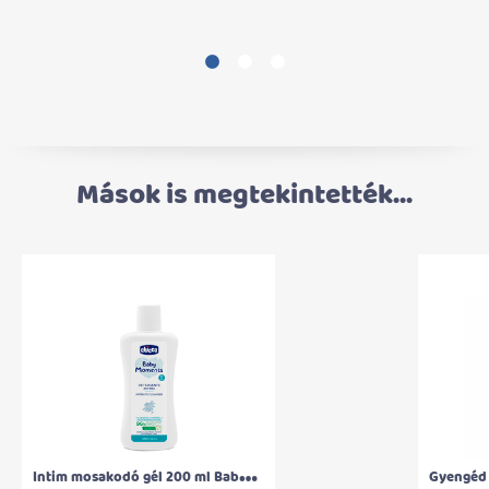
Mások is megtekintették...
I
ntim mosakodó gél 200 ml Baby Moments