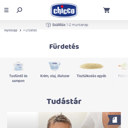
Szállítás
1-2 munkanap
Nyitólap
Fürdetés
Fürdetés
Tusfürdő és
Krém, olaj, illatszer
Tisztálkodás egyéb
Fürdet
sampon
Tudástár