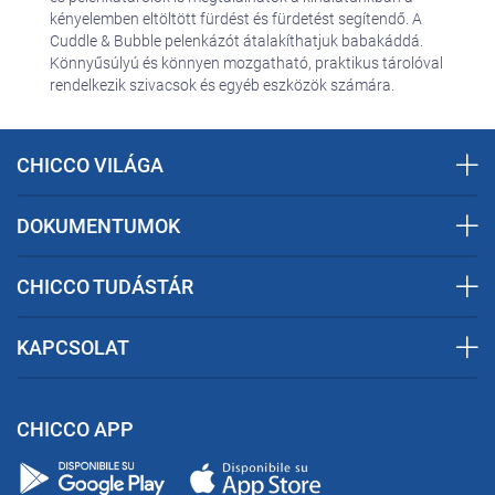
kényelemben eltöltött fürdést és fürdetést segítendő. A
Cuddle & Bubble pelenkázót átalakíthatjuk babakáddá.
Könnyűsúlyú és könnyen mozgatható, praktikus tárolóval
rendelkezik szivacsok és egyéb eszközök számára.
CHICCO VILÁGA
DOKUMENTUMOK
CHICCO TUDÁSTÁR
KAPCSOLAT
CHICCO APP