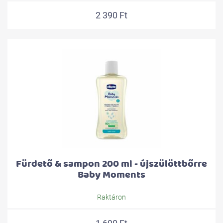
2 390 Ft
Fürdető & sampon 200 ml - újszülöttbőrre
Baby Moments
Raktáron