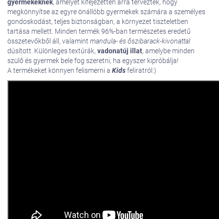
gyermekeknek
, amelyet kifejezetten arra terveztek, hogy
megkönnyítse az egyre önállóbb gyermekek számára a személyes
gondoskodást, teljes biztonságban, a környezet tiszteletben
tartása mellett. Minden termék 96%-ban természetes eredetű
összetevőkből áll, valamint
mandula- és őszibarack-kivonattal
dúsított. Különleges textúrák,
vadonatúj illat
, amelybe minden
szülő és gyermek bele fog szeretni, ha egyszer kipróbálja!
A termékeket könnyen felismerni a
Kids
feliratról:)