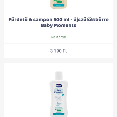
Fürdető & sampon 500 ml - újszülöttbőrre
Baby Moments
Raktáron
3 190 Ft