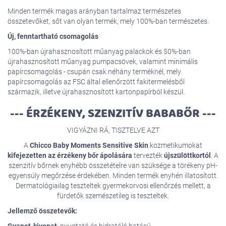
Minden termék magas arányban tartalmaz természetes
összetevőket, sőt van olyan termék, mely 100%-ban természetes.
Új, fenntartható csomagolás
100%-ban újrahasznosított műanyag palackok és 50%-ban
újrahasznosított műanyag pumpacsövek, valamint minimális
papírcsomagolás - csupán csak néhány terméknél, mely
papírcsomagolás az FSC által ellenőrzött fakitermelésből
származik, illetve újrahasznosított kartonpapírból készül.
--- ÉRZÉKENY, SZENZITÍV BABABŐR ---
VIGYÁZNI RÁ, TISZTELVE AZT
A
Chicco Baby Moments Sensitive Skin
kozmetikumokat
kifejezetten az érzékeny bőr ápolására
tervezték
újszülöttkortól
. A
szenzitív bőrnek enyhébb összetételre van szüksége a törékeny pH-
egyensúly megőrzése érdekében. Minden termék enyhén illatosított.
Dermatológiailag teszteltek gyermekorvosi ellenőrzés mellett, a
fürdetők szemészetileg is teszteltek.
Jellemző összetevők: