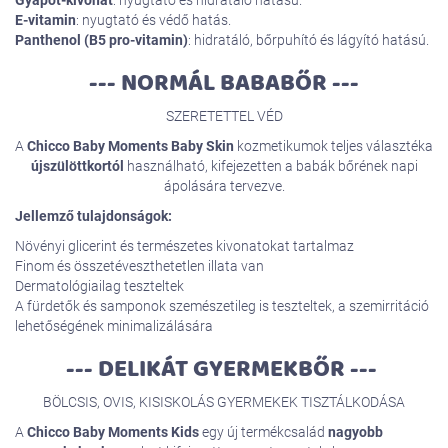
Gyapot-kivonat
: nyugtató és hidratáló hatású.
E-vitamin
: nyugtató és védő hatás.
Panthenol (B5 pro-vitamin)
: hidratáló, bőrpuhító és lágyító hatású.
--- NORMÁL BABABŐR ---
SZERETETTEL VÉD
A
Chicco Baby Moments Baby Skin
kozmetikumok teljes választéka
újszülöttkortól
használható, kifejezetten a babák bőrének napi
ápolására tervezve.
Jellemző tulajdonságok:
Növényi glicerint és természetes kivonatokat tartalmaz
Finom és összetéveszthetetlen illata van
Dermatológiailag teszteltek
A fürdetők és samponok szemészetileg is teszteltek, a szemirritáció
lehetőségének minimalizálására
--- DELIKÁT GYERMEKBŐR ---
BÖLCSIS, OVIS, KISISKOLÁS GYERMEKEK TISZTÁLKODÁSA
A
Chicco Baby Moments Kids
egy új termékcsalád
nagyobb