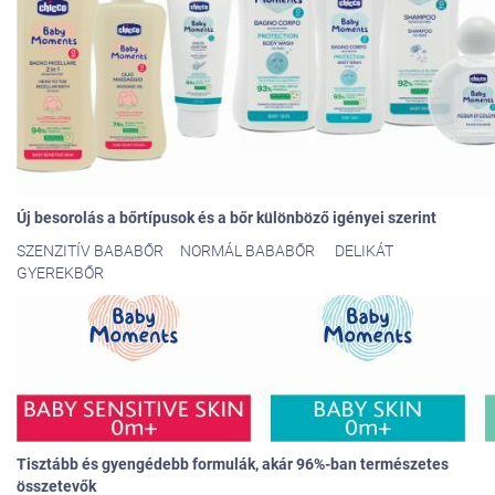
Új besorolás a bőrtípusok és a bőr különböző igényei szerint
SZENZITÍV BABABŐR NORMÁL BABABŐR DELIKÁT
GYEREKBŐR
Tisztább és gyengédebb formulák, akár 96%-ban természetes
összetevők