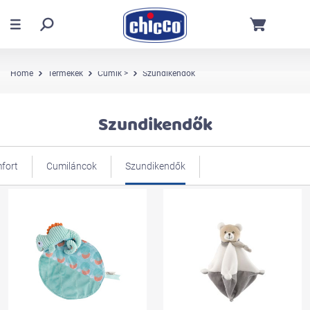
Home
Termékek
Cumik >
Szundikendők
Szundikendők
fort
Cumiláncok
Szundikendők