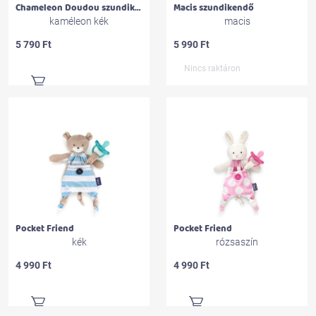
Macis szundikendő
Chameleon Doudou szundikendő
kaméleon kék
macis
5 790 Ft
5 990 Ft
Nincs raktáron
Pocket Friend
Pocket Friend
kék
rózsaszín
4 990 Ft
4 990 Ft