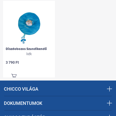
Díszdobozos Szundikendő
kék
3 790 Ft
CHICCO VILÁGA
DOKUMENTUMOK