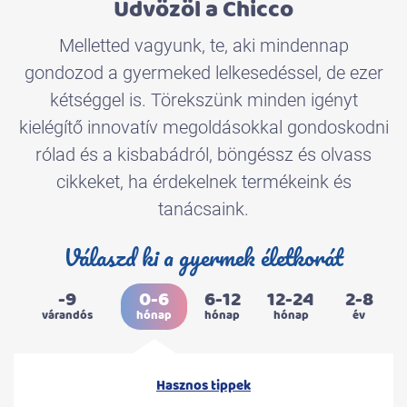
Üdvözöl a Chicco
Melletted vagyunk, te, aki mindennap
gondozod a gyermeked lelkesedéssel, de ezer
kétséggel is. Törekszünk minden igényt
kielégítő innovatív megoldásokkal gondoskodni
rólad és a kisbabádról, böngéssz és olvass
cikkeket, ha érdekelnek termékeink és
tanácsaink.
Válaszd ki a gyermek életkorát
-9
0-6
6-12
12-24
2-8
várandós
hónap
hónap
hónap
év
Hasznos tippek