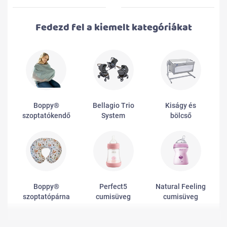
Fedezd fel a kiemelt kategóriákat
Boppy®
Bellagio Trio
Kiságy és
szoptatókendő
System
bölcső
Boppy®
Perfect5
Natural Feeling
szoptatópárna
cumisüveg
cumisüveg