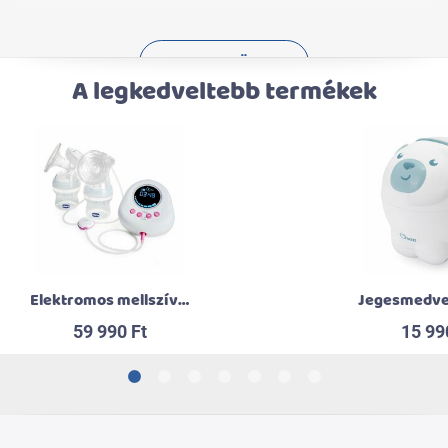
+ MUTASS TÖBBET
A legkedveltebb termékek
Elektromos mellszívó Double
59 990 Ft
15 99