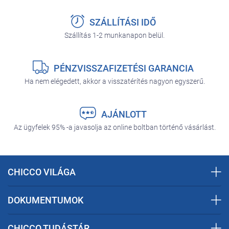
SZÁLLÍTÁSI IDŐ
Szállítás 1-2 munkanapon belül.
PÉNZVISSZAFIZETÉSI GARANCIA
Ha nem elégedett, akkor a visszatérítés nagyon egyszerű.
AJÁNLOTT
Az ügyfelek 95% -a javasolja az online boltban történő vásárlást.
CHICCO VILÁGA
DOKUMENTUMOK
CHICCO TUDÁSTÁR