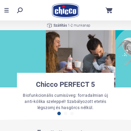
Szállítás
1-2 munkanap
Chicco BebèCare Easy-Tech
Chicco PERFECT 5
Trolley Me
Biofunkcionális cumisüveg: forradalmian új
Egykezes, gyors mozdulattal összecsukod.
Az egyetlen univerzális eszköz az autóban
anti-kólika szeleppel! Szabályozott etetés
Aztán követ benneteket mindenhová.
felejtés ellen CSI tanúsítvánnyal
légszomj és hasgörcs nélkül.