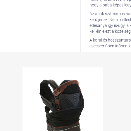
hogy a baba képes legy
Az apák számára is ha
kerüljenek. Nem melles
édesanya így is-úgy is 
kell élnie ezt a közelség
A korai és hosszantart
csecsemőben időben ki f