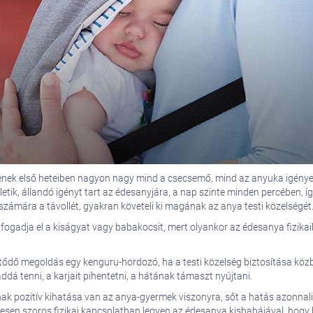
nek első heteiben nagyon nagy mind a csecsemő, mind az anyuka igénye ar
ik, állandó igényt tart az édesanyjára, a nap szinte minden percében, így 
zámára a távollét, gyakran követeli ki magának az anya testi közelségét
ogadja el a kiságyat vagy babakocsit, mert olyankor az édesanya fizikail
izetődő megoldás egy kenguru-hordozó, ha a testi közelség biztosítása köz
ddá tenni, a karjait pihentetni, a hátának támaszt nyújtani.
k pozitív kihatása van az anya-gyermek viszonyra, sőt a hatás azonnali
esen szoros fizikai kapcsolatban legyen az édesanya kisbabájával, hogy 