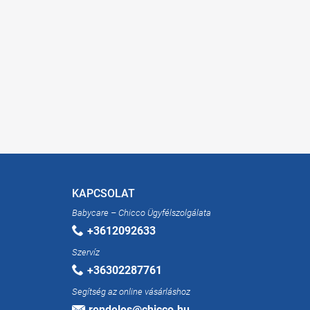
KAPCSOLAT
Babycare – Chicco Ügyfélszolgálata
+3612092633
Szervíz
+36302287761
Segítség az online vásárláshoz
rendeles@chicco.hu