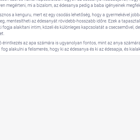
en megérteni, mi a bizalom, az édesanya pedig a baba igényeinek megfele
sznos a kenguru, mert ez egy csodás lehetőség, hogy a gyermekével jo
leg, mentesítheti az édesanyát rövidebb-hosszabb időre. Ezek a tapasztal
ki fogja alakítani intim, közeli és különleges kapcsolatát a csecsemővel, 
et.
ó érintkezés az apa számára is ugyanolyan fontos, mint az anya számára
og alakulni a felismerés, hogy ki az édesanya és ki az édesapja, és kialak