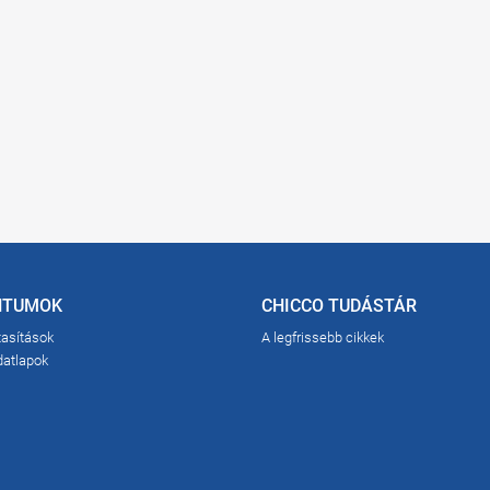
NTUMOK
CHICCO TUDÁSTÁR
tasítások
A legfrissebb cikkek
datlapok