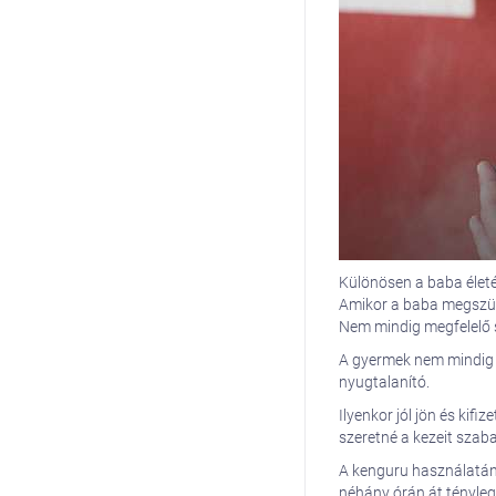
Különösen a baba életé
Amikor a baba megszület
Nem mindig megfelelő s
A gyermek nem mindig f
nyugtalanító.
Ilyenkor jól jön és kif
szeretné a kezeit szaba
A kenguru használatána
néhány órán át tényleg