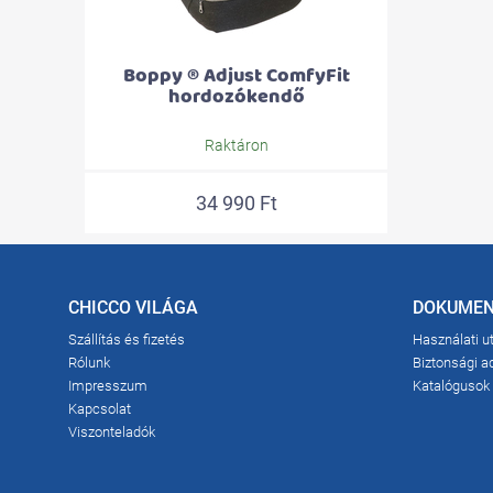
Boppy ® Adjust ComfyFit
hordozókendő
Raktáron
34 990 Ft
CHICCO VILÁGA
DOKUME
Szállítás és fizetés
Használati u
Rólunk
Biztonsági a
Impresszum
Katalógusok
Kapcsolat
Viszonteladók