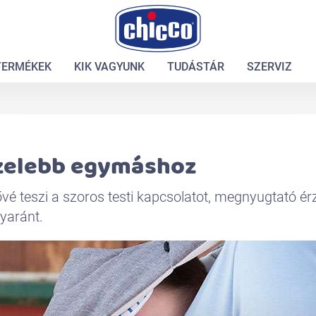
TERMÉKEK
KIK VAGYUNK
TUDÁSTÁR
SZERVIZ
zelebb egymáshoz
ővé teszi a szoros testi kapcsolatot, megnyugtató é
yaránt.