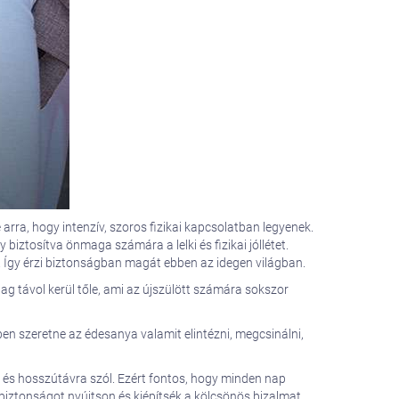
ra, hogy intenzív, szoros fizikai kapcsolatban legyenek.
biztosítva önmaga számára a lelki és fizikai jóllétet.
. Így érzi biztonságban magát ebben az idegen világban.
ag távol kerül tőle, ami az újszülött számára sokszor
ben szeretne az édesanya valamit elintézni, megcsinálni,
 és hosszútávra szól. Ezért fontos, hogy minden nap
biztonságot nyújtson és kiépítsék a kölcsönös bizalmat,