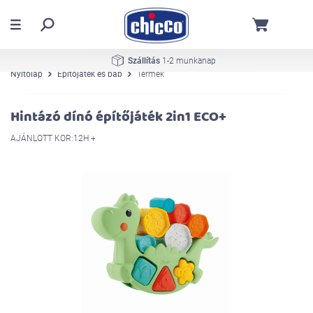
Szállítás
1-2 munkanap
Nyitólap
Építőjáték és báb
Termék
Hintázó dínó építőjáték 2in1 ECO+
AJÁNLOTT KOR:12H +