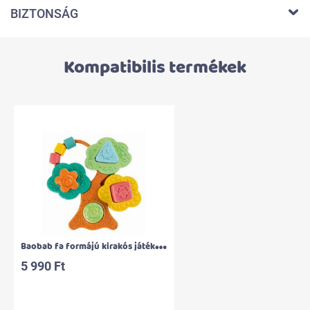
BIZTONSÁG
Kompatibilis termékek
B
aobab fa formájú kirakós játék ECO+
5 990 Ft