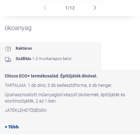
1/12
ökoanyag
Raktáron
Szállítás
1-2 munkanapon belül.
Chicco ECO+ termékcsalád. Építőjáték dínóval.
TARTALMA: 1 db dínó, 3 db beillesztőforma, 6 db henger.
Újrahasznosított műanyagból készült ökotermék, építőjáték és
szortírozójáték, 2 az 1-ben.
JÁTÉKLEHETŐSÉGEK:
Formabeillesztés:
3 forma beillesztése a dínó hasába, a
+ Több
többi 6 henger alakú formából tornyot lehet építeni.
Egyensúlyozás:
A hintázó dínó hátára rakosgatott
formákkal kell a dínót hintáztatni a formák leesése nélkül.