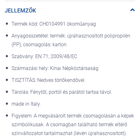
Javasolt életkor: 1-4 év.
JELLEMZŐK
ECO-TERMÉK:
80%-ban újrahasznosított műanyagból készült, ipari
maradványokból.
Termék kód: CH0104991 ökoműanyag
Az Eco+ termékek újrahasznosított műanyagból vagy
Anyagösszetétel: termék: újrahasznosított polipropilén
bioműanyagból készülnek, újrahasznosítható csomagolással.
Fenntartható csomagolás. FSC C018101. Ezen játék megvásárlása
(PP); csomagolás: karton
esetén a csomagolásával támogatja a világ erdőinek felelős
kezelését.
Szabvány: EN 71; 2009/48/EC
A műanyag nem egységes megjelenése a felhasznált anyag
Származási hely: Kínai Népköztársaság
típusának és nem a szennyeződéseknek köszönhető.
Kézkoordinációs készség:
TISZTÍTÁS: Nedves törlőkendővel.
A játék fejleszti az észlelő tevékenységet.
A kéz-szem koordináció finomításával fejlődik a térérzet.
Tárolás: Fénytől, portól és párától tartsa távol.
Kognitív képességek:
A felfedező képességek és a kísérletezés
ösztönzése segíti a gyermeket az első kognitív reflexiós folyamatok
made in Italy.
kialakításában, az első ok -okozati összefüggések megértésében és
a problémák megoldásában.
Figyelem: A megvásárolt termék csomagolásán a képek
szimbolikusak. A csomagban található termék eltérő
színváltozatot tartalmazhat (lévén újrahasznosított).