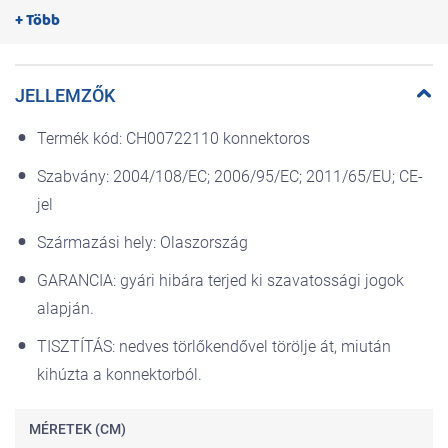
Működése:
+ Több
A zöld színű LED jelzi, hogy a készülék működik.
Ha merül az elem, a LED fény gyengébben világít és sípol.
Meghibásodás esetén a zöld LED nem világít többé.
JELLEMZŐK
FIGYELEM!
Termék kód: CH00722110 konnektoros
Óvja a terméket a leeséstől, ütődéstől.
Szabvány: 2004/108/EC; 2006/95/EC; 2011/65/EU; CE-
A terméket alapvetően EURÓPAI használatra tervezték.
A termék teljesítménye csökkenhet, ha az európai szélességi
jel
körön kívül használják (pl. Afrika, Ázsia).
A termék teljesítménye csökkenhet bizonyos Európában nem
Származási hely: Olaszország
honos szúnyogfajták esetén.
A termék használata során derül ki, hogy az adott
GARANCIA: gyári hibára terjed ki szavatossági jogok
környezetben található szúnyogfajták ellen véd-e. Pontosabb
alapján.
adat nem áll rendelkezésre a gyártótól, tekintve a nagyon
sokféle szúnyogfajtát.
TISZTÍTÁS: nedves törlőkendővel törölje át, miután
Vizsgálja meg, hogy a konnektor megfelel-e a készüléknek
kihúzta a konnektorból.
(230V, 50Hz, 0,3W).
Vizes kézzel ne érintse meg a terméket. Kizárólag felnőtt
használhatja.
MÉRETEK (CM)
A termék nem játékszer.