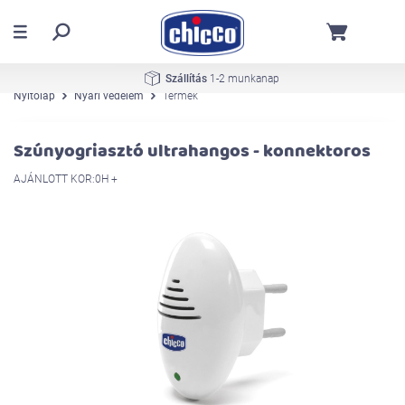
Szállítás
1-2 munkanap
Nyitólap
Nyári védelem
Termék
Szúnyogriasztó ultrahangos - konnektoros
AJÁNLOTT KOR:0H +