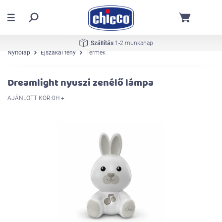
Szállítás
1-2 munkanap
Nyitólap
Éjszakai fény
Termék
Dreamlight nyuszi zenélő lámpa
AJÁNLOTT KOR:0H +