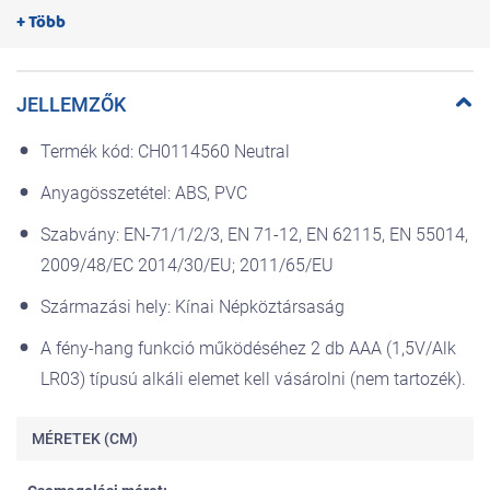
Ha megnyomjuk a hangjegyet a pocakon, aktiválódik a 10 percnyi
+ Több
klasszikus zene és a New Age dallamok, amelyek elkísérik a babát a
lefekvés első pillanataiban, nyugodt és megnyugtató légkört
teremtve.
JELLEMZŐK
Használható éjszakai lámpaként az éjjeliszekrényen, és kényelmes
és biztonságos hordozható lámpaként, amikor a gyerekek már
Termék kód: CH0114560 Neutral
nagyobbak.
Anyagösszetétel: ABS, PVC
A ki-be kapcsoláshoz és a zenék közti váltáshoz csak egyszerűen
meg kell rázni a lámpát.
Szabvány: EN-71/1/2/3, EN 71-12, EN 62115, EN 55014,
A nyuszi arca puha műanyagból készült, hogy a gyerekek
2009/48/EC 2014/30/EU; 2011/65/EU
könnyebben megfoghassák, és gyengédebb megjelenést is nyújt a
nyuszilámpának.
Származási hely: Kínai Népköztársaság
3 használati mód:
A fény-hang funkció működéséhez 2 db AAA (1,5V/Alk
éjszakai fény
LR03) típusú alkáli elemet kell vásárolni (nem tartozék).
éjszakai fény és zene lejátszás együtt
hordozható nyuszi zene-fény (a gyermek bárhova magával
viheti)
MÉRETEK (CM)
4 dallam:
2 kasszikus - Grieg „Morning” és Offenbach „Acht IV