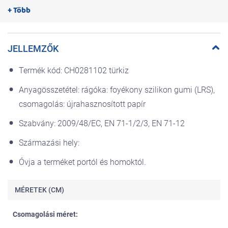
+ Több
Ez a termék fogzási ínyzselékkel együtt is használható, de ezt csak
felnőtt végezheti a zselével használatot. Mindig tartsa a gélt
gyermekektől elzárva.
TISZTÍTÁS: Minden használat előtt mossa le és öblítse le jól.
JELLEMZŐK
STERILIZÁLÁS: Sterilizálható megfelelő hideg vizes fertőtlenítő
folyadékkal (pl. Chicco fertőtlenítő folyadék) és forró gőzsterilizáló
Termék kód: CH0281102 türkiz
készülékben is.
Anyagösszetétel: rágóka: foyékony szilikon gumi (LRS),
Csomagolóanyag-jelzések értelmezéséhez a csomagoláson
csomagolás: újrahasznosított papír
használja a következő linket:
www.chicco.com/recycle
Szabvány: 2009/48/EC, EN 71-1/2/3, EN 71-12
Származási hely:
Óvja a terméket portól és homoktól.
MÉRETEK (CM)
Csomagolási méret: