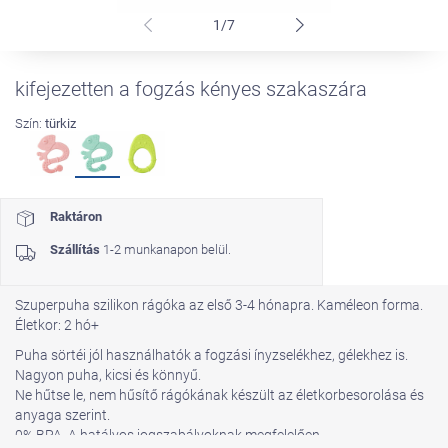
1/7
kifejezetten a fogzás kényes szakaszára
Szín:
türkiz
Raktáron
Szállítás
1-2 munkanapon belül.
Szuperpuha szilikon rágóka az első 3-4 hónapra. Kaméleon forma.
Életkor: 2 hó+
Puha sörtéi jól használhatók a fogzási ínyzselékhez, gélekhez is.
Nagyon puha, kicsi és könnyű.
Ne hűtse le, nem hűsítő rágókának készült az életkorbesorolása és
anyaga szerint.
0% BPA. A hatályos jogszabályoknak megfelelően.