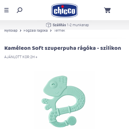
Szállítás
1-2 munkanap
Nyitólap
Fogzási rágóka
Termék
Kaméleon Soft szuperpuha rágóka - szilikon
AJÁNLOTT KOR:2H +