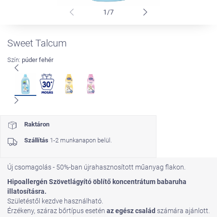
1/7
Sweet Talcum
Szín:
púder fehér
Raktáron
Szállítás
1-2 munkanapon belül.
Új csomagolás - 50%-ban újrahasznosított műanyag flakon.
Hipoallergén Szövetlágyító öblítő koncentrátum babaruha
illatosításra.
Születéstől kezdve használható.
Érzékeny, száraz bőrtípus esetén
az egész család
számára ajánlott.