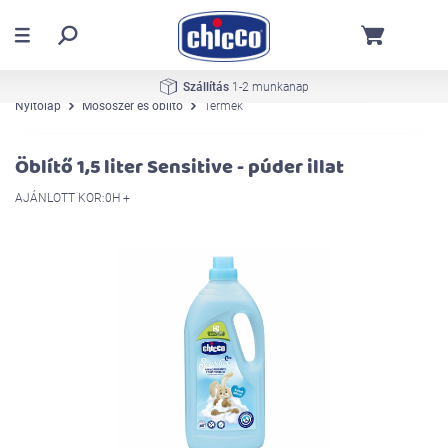
Szállítás
1-2 munkanap
Nyitólap
Mosószer és öblítő
Termék
Öblítő 1,5 liter Sensitive - púder illat
AJÁNLOTT KOR:0H +