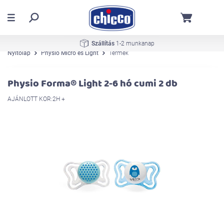
Szállítás
1-2 munkanap
Nyitólap
Physio Micro és Light
Termék
Physio Forma® Light 2-6 hó cumi 2 db
AJÁNLOTT KOR:2H +