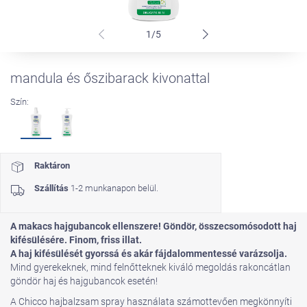
1/5
mandula és őszibarack kivonattal
Szín:
Raktáron
Szállítás
1-2 munkanapon belül.
A makacs hajgubancok ellenszere! G
öndör, összecsomósodott haj
kifésülésére. Finom, friss illat.
A haj kifésülését gyorssá és akár fájdalommentessé varázsolja.
Mind gyerekeknek, mind felnőtteknek kiváló megoldás rakoncátlan
göndör haj és hajgubancok esetén!
A Chicco hajbalzsam spray használata számottevően megkönnyíti