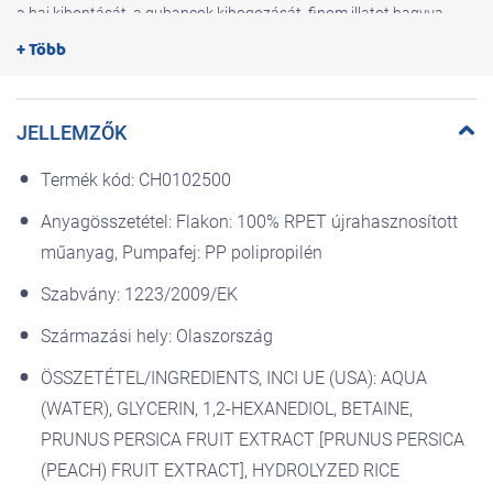
a haj kibontását, a gubancok kibogozását, finom illatot hagyva
maga után.
+ Több
Kifésülést könnyítő hajbalzsam spray nedves és száraz hajra.
Nem ragad tőle a haj. A híg, folyékony balzsam nem ragad bele a
hajba, nem lesz ragacsos a kezünk se.
JELLEMZŐK
Kicsi kortól felnőttek korig egyaránt alkalmazható a göndör,
gubancos haj kibontására.
Termék kód: CH0102500
Száraz hajon is alkalmazható a hétköznapokban, valamint a vizes
hajon hajmosás után kifejezetten ajánlott göndör, gubancos,
Anyagösszetétel: Flakon: 100% RPET újrahasznosított
nehezen kifésülhető haj esetén, mert a hajbalzsam spray hajra
műanyag, Pumpafej: PP polipropilén
fújása után a kifésülés sokkal könnyedebb, gyorsabb és
fájdalommentesebb lesz.
Szabvány: 1223/2009/EK
Delikát, kímélendő gyermekbőrre.
Baby Moments Kids Delicate Skin
Származási hely: Olaszország
Kiszerelés: 200 ml
ÖSSZETÉTEL/INGREDIENTS, INCI UE (USA): AQUA
96%-ban természetes eredetű összetevőket tartalmazó formula,
(WATER), GLYCERIN, 1,2-HEXANEDIOL, BETAINE,
tápláló mandulakivonattal és frissítő őszibarack kivonattal
gazdagítva; a haj könnyű kibontásához, kellemessé téve a
PRUNUS PERSICA FRUIT EXTRACT [PRUNUS PERSICA
kifésülést.
(PEACH) FRUIT EXTRACT], HYDROLYZED RICE
A Chicco BabyMoments Kids termékvonal vadiúj illata olyan finom