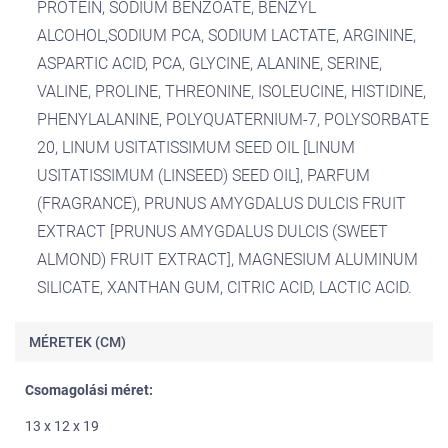
PROTEIN, SODIUM BENZOATE, BENZYL
és egyedi, hogy mindenki beleszeret, aki kipróbálja!
ALCOHOL,SODIUM PCA, SODIUM LACTATE, ARGININE,
Használat:
Permetezzen elegendő mennyiséget közvetlenül a hajra
ASPARTIC ACID, PCA, GLYCINE, ALANINE, SERINE,
vagy a tenyerére, vigye fel a hajra, majd fésülje ki a hajat. Használat
előtt rázza fel. Használható száraz vagy nedves hajon.
VALINE, PROLINE, THREONINE, ISOLEUCINE, HISTIDINE,
Bőrgyógyászatilag és szemészetileg tesztelt.
PHENYLALANINE, POLYQUATERNIUM-7, POLYSORBATE
96%-ban természetes eredetű formula
20, LINUM USITATISSIMUM SEED OIL [LINUM
100%-ban újrahasznosított műanyagból készült palack
USITATISSIMUM (LINSEED) SEED OIL], PARFUM
made in Italy
(FRAGRANCE), PRUNUS AMYGDALUS DULCIS FRUIT
A Baby Moments termékekről
még több info itt
.
EXTRACT [PRUNUS AMYGDALUS DULCIS (SWEET
ALMOND) FRUIT EXTRACT], MAGNESIUM ALUMINUM
SILICATE, XANTHAN GUM, CITRIC ACID, LACTIC ACID.
MÉRETEK (CM)
Csomagolási méret:
13 x 12 x 19