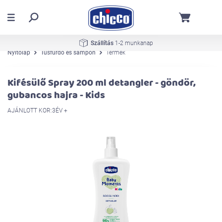
Szállítás
1-2 munkanap
Nyitólap
Tusfürdő és sampon
Termék
Kifésülő Spray 200 ml detangler - göndör,
gubancos hajra - Kids
AJÁNLOTT KOR:3ÉV +